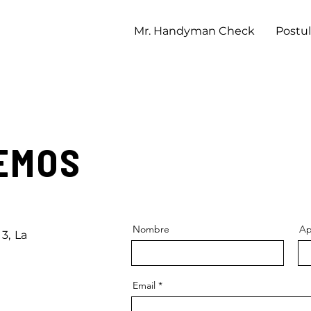
Mr. Handyman Check
Postu
EMOS
Nombre
Ap
13, La
Email